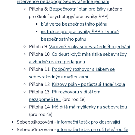
intervence pedagoga: Sebevražedné jednání
Příloha 8:
Bezpečnostní plán pro žáky
(určeno
pro školní psychology/ pracovníky ŠPP)
bílá verze bezpečnostního plánu
instrukce pro pracovníky ŠPP k tvorbě
bezpečnostního plánu
Příloha 9:
Varovné znaky sebevražedného jednání
Příloha 10:
Co dělat když: míra rizika sebevraždy
a vhodné reakce pedagoga
Příloha 11:
Podpůrný rozhovor s žákem se
sebevražednými myšlenkami
Příloha 12:
Krizový plán - pozůstalá třída/ škola
Příloha 13:
Při rozhovoru s dítětem
nezapomeňte...
(pro rodiče)
Příloha 14:
Mé dítě má myšlenky na sebevraždu
(pro rodiče)
Sebepoškozování -
informační leták pro dospívající
Sebepoškozování -
informační leták pro učitele/ rodiče