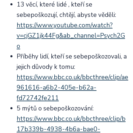
13 věcí, které lidé , kteří se
sebepoškozují, chtějí, abyste věděli:
https://www.youtube.com/watch?
v=cjGZ1jk44Fg&ab_channel=Psych2G
o
Příběhy lidí, kteří se sebepoškozovali, a
jejich důvody k tomu:
https://www.bbc.co.uk/bbcthree/clip/ae
961616-a6b2-405e-b62a-
fd72742fe211
5 mýtů o sebepoškozování:
https://www.bbc.co.uk/bbcthree/clip/b
17b339b-4938-4b6a-bae0-