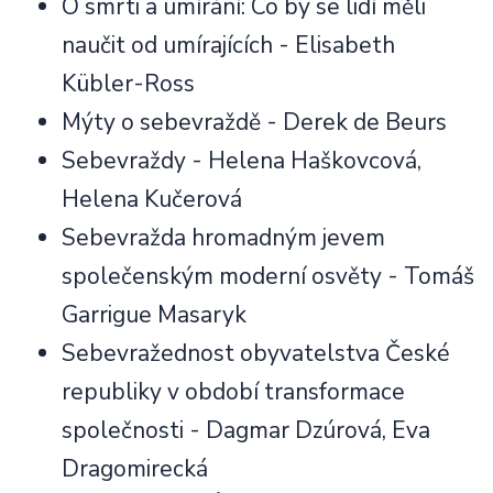
O smrti a umírání: Co by se lidí měli
naučit od umírajících - Elisabeth
Kübler-Ross
Mýty o sebevraždě - Derek de Beurs
Sebevraždy - Helena Haškovcová,
Helena Kučerová
Sebevražda hromadným jevem
společenským moderní osvěty - Tomáš
Garrigue Masaryk
Sebevražednost obyvatelstva České
republiky v období transformace
společnosti - Dagmar Dzúrová, Eva
Dragomirecká