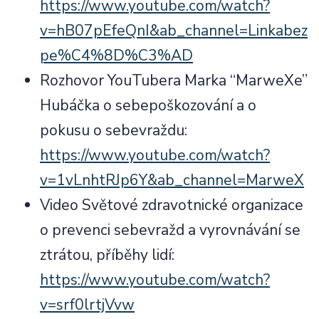
https://www.youtube.com/watch?
v=hB07pEfeQnI&ab_channel=Linkabez
pe%C4%8D%C3%AD
Rozhovor YouTubera Marka “MarweXe”
Hubáčka o sebepoškozování a o
pokusu o sebevraždu:
https://www.youtube.com/watch?
v=1vLnhtRJp6Y&ab_channel=MarweX
Video Světové zdravotnické organizace
o prevenci sebevražd a vyrovnávání se
ztrátou, příběhy lidí:
https://www.youtube.com/watch?
v=srf0lrtjVvw