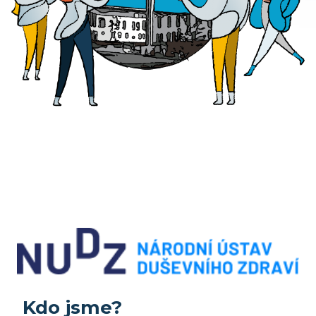
PŘ
MAT
PR
O
Kdo jsme?